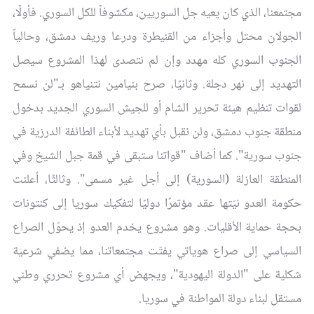
مجتمعنا، الذي كان يعيه جل السوريين، مكشوفاً للكل السوري. فأولًا،
الجولان محتل وأجزاء من القنيطرة ودرعا وريف دمشق، وحالياً
الجنوب السوري كله مهدد وإن لم نتصدى لهذا المشروع سيصل
التهديد إلى نهر دجلة. وثانيًا، صرح بنيامين نتنياهو بـ"لن نسمح
لقوات تنظيم هيئة تحرير الشام أو للجيش السوري الجديد بدخول
منطقة جنوب دمشق، ولن نقبل بأي تهديد لأبناء الطائفة الدرزية في
جنوب سورية". كما أضاف "قواتنا ستبقى في قمة جبل الشيخ وفي
المنطقة العازلة (السورية) إلى أجل غير مسمى". وثالثًا، أعلنت
حكومة العدو نيّتها عقد مؤتمرًا دوليًا لتفكيك سوريا إلى كنتونات
بحجة حماية الأقليات. وهو مشروع يخدم العدو إذ يحوّل الصراع
السياسي إلى صراع هوياتي يفتّت مجتمعاتنا، مما يضفي شرعية
شكلية على "الدولة اليهودية"، ويجهض أي مشروع تحرري وطني
مستقل لبناء دولة المواطنة في سوريا.