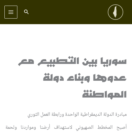
خطي
لى
البحث
لمحتوى
سوريا بين التطبيع مع
عدوها وبناء دولة
المواطنة
مبادرة الدولة الديمقراطية الواحدة ورابطة العمل الثوري
أصبح المخطط الصهيوني لاستهداف أرضنا ومواردنا ولحمة