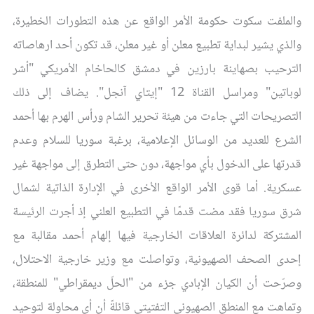
والملفت سكوت حكومة الأمر الواقع عن هذه التطورات الخطيرة،
والذي يشير لبداية تطبيع معلن أو غير معلن، قد تكون أحد ارهاصاته
الترحيب بصهاينة بارزين في دمشق كالحاخام الأمريكي "أشر
لوباتين" ومراسل القناة 12 "إيتاي آنجل". يضاف إلى ذلك
التصريحات التي جاءت من هيئة تحرير الشام ورأس الهرم بها أحمد
الشرع للعديد من الوسائل الإعلامية، برغبة سوريا للسلام وعدم
قدرتها على الدخول بأي مواجهة، دون حتى التطرق إلى مواجهة غير
عسكرية. أما قوى الأمر الواقع الأخرى في الإدارة الذاتية لشمال
شرق سوريا فقد مضت قدمًا في التطبيع العلني إذ أجرت الرئيسة
المشتركة لدائرة العلاقات الخارجية فيها إلهام أحمد مقالبة مع
إحدى الصحف الصهيونية، وتواصلت مع وزير خارجية الاحتلال،
وصرّحت أن الكيان الإبادي جزء من "الحلّ ديمقراطي" للمنطقة،
وتماهت مع المنطق الصهيوني التفتيتي قائلةً أن أي محاولة لتوحيد