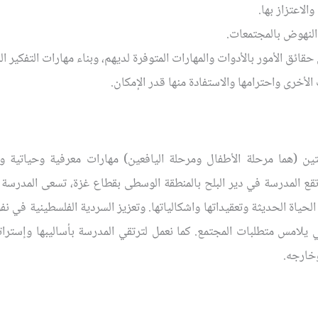
الاعتزاز بها.
النهوض بالمجتمعات.
ئق الأمور بالأدوات والمهارات المتوفرة لديهم، وبناء مهارات التفكير ال
لأخرى واحترامها والاستفادة منها قدر الإمكان.
ين (هما مرحلة الأطفال ومرحلة اليافعين) مهارات معرفية وحياتية وث
. تقع المدرسة في دير البلح بالمنطقة الوسطى بقطاع غزة، تسعى المدرسة
الحياة الحديثة وتعقيداتها واشكالياتها. وتعزيز السردية الفلسطينية في 
 يلامس متطلبات المجتمع. كما نعمل لترتقي المدرسة بأساليبها وإسترات
وخارجه.