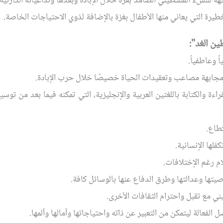
ّهة للنشء الفلسطيني الصامد بغزة خلال الإبادة وبعدها وتداعياته الكارث
لخطيرة التي يعاني منها الأطفال بغزة بالإضافة لذوي الاحتياجات الخاصة.
ين الغد":
ً وعاطفياً.
ى مجابهة مصاعب وتعقيدات الحياة خصيصًا خلال حرب الإبادة.
اءة والكتابة باللغتين العربية والإنجليزية، التي تمكنه فيما بعد من توسي
تطاع.
فلها الإنسانية.
م رغم الإختلافات.
تها وعدالتها وطرق الدفاع عنها بالوسائل كافة.
ني مع تقبل واحترام الثقافات الأخرى.
الفعالة ليتمكن من التعبير عن ذاته واحتياجاتها وآمالها وآلمها.