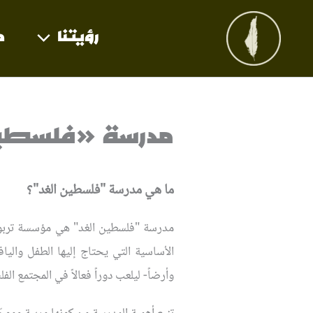
خطي
لى
رؤيتنا
م
لمحتوى
مدرسة «فلسطين
ما هي مدرسة "فلسطين الغد"؟
مدرسة "فلسطين الغد" هي مؤسسة تربوية ت
الأساسية التي يحتاج إليها الطفل والي
وأرضاً- ليلعب دوراً فعالاً في المجتمع ا